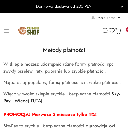
Przejdź do treści głównej
Przejdź do wyszukiwarki
Przejdź do moje konto
Przejdź do menu głównego
Przejdź do stopki
Darmowa dostawa od 200 PLN
Moje konto
Metody płatności
W sklepie możesz udostępnić różne formy płatności np:
zwykły przelew, raty, pobrania lub szybkie płatności.
Najbardziej popularną formą płatności są szybkie płatności.
Włącz w swoim sklepie szybkie i bezpieczne płatnośći
Sky-
Pay - Wiecej TUTAJ
PROMOCJA: Pierwsze 3 miesiace tylko 1%!
Sky-Pay to szybkie i bezpieczne płatności
z prowizją od