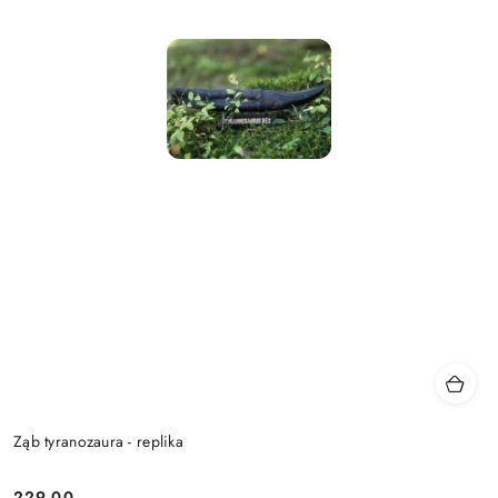
Ząb tyranozaura - replika
229.00