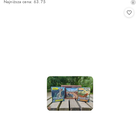
Najniższa
Najniższa cena:
63.75
promocyjna:
cena
z
30
dni
przed
obniżką