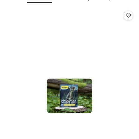
Pomiń karuzelę produktów
o
o
statusie:
statusie: