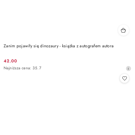
Zanim pojawiły się dinozaury - książka z autografem autora
42.00
Cena
Najniższa
Najniższa cena:
35.7
promocyjna:
cena
z
30
dni
przed
obniżką