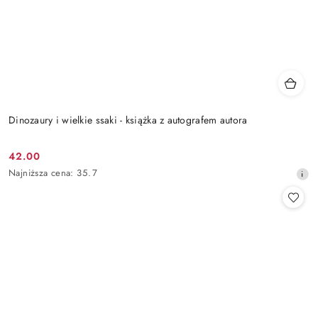
Dinozaury i wielkie ssaki - książka z autografem autora
42.00
Cena
Najniższa
Najniższa cena:
35.7
promocyjna:
cena
z
30
dni
przed
obniżką