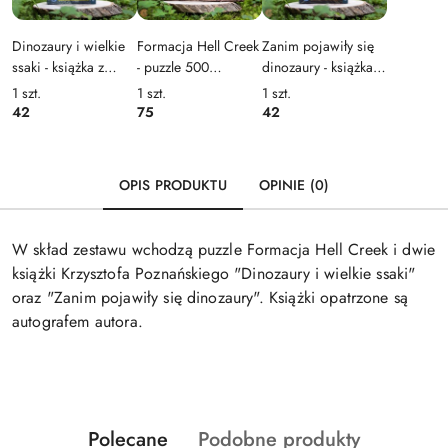
Dinozaury i wielkie
Formacja Hell Creek
Zanim pojawiły się
ssaki - książka z
- puzzle 500
dinozaury - książka z
autografem autora
elementów
autografem autora
1
szt.
1
szt.
1
szt.
42
75
42
OPIS PRODUKTU
OPINIE (0)
W skład zestawu wchodzą puzzle Formacja Hell Creek i dwie
książki Krzysztofa Poznańskiego "Dinozaury i wielkie ssaki"
oraz "Zanim pojawiły się dinozaury". Książki opatrzone są
autografem autora.
Produkty
Produkty
Polecane
Podobne produkty