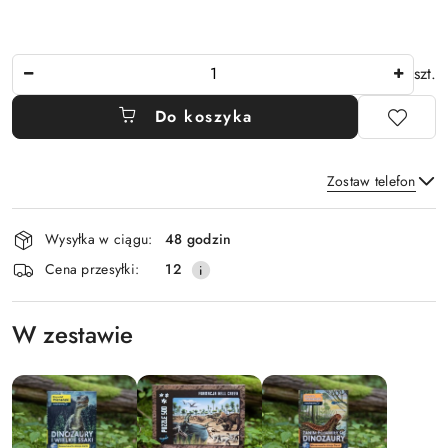
Ilość
szt.
Do koszyka
Zostaw telefon
Dostępność
Wysyłka w ciągu:
48 godzin
i
Wyślij
Cena przesyłki:
12
dostawa
W zestawie