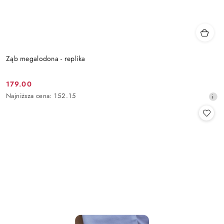
Ząb megalodona - replika
179.00
Cena
Najniższa
Najniższa cena:
152.15
promocyjna:
cena
z
30
dni
przed
obniżką